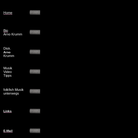
Home
Bio
Arno Krumm
Disk.
Arno
Krumm
Musik
Video
Tipps
folkfish Musik
unterwegs
Links
E-Mail